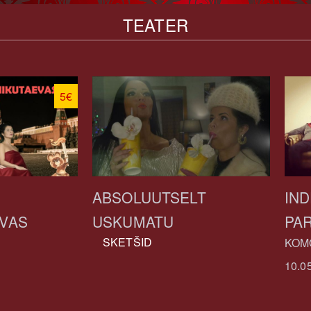
TEATER
5€
ABSOLUUTSELT
IN
VAS
USKUMATU
PAR
SKETŠID
KOM
10.0