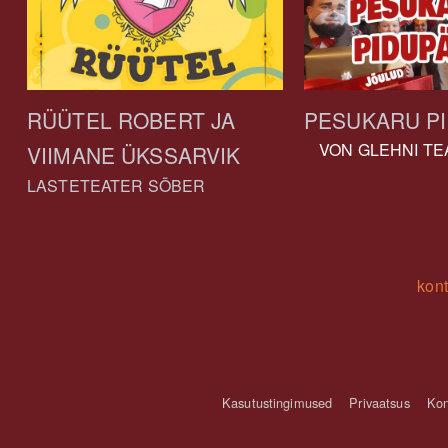
RÜÜTEL ROBERT JA
PESUKARU P
VON GLEHNI TE
VIIMANE ÜKSSARVIK
LASTETEATER SÕBER
kon
Kasutustingimused
Privaatsus
Kon