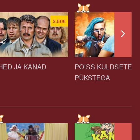
3.50€
HED JA KANAD
POISS KULDSETE
PÜKSTEGA