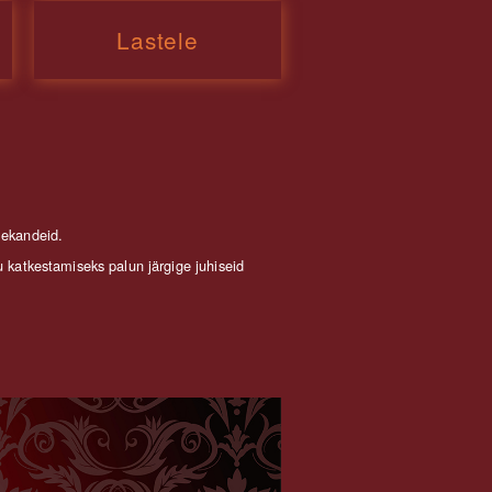
Lastele
ülekandeid.
 katkestamiseks palun järgige juhiseid