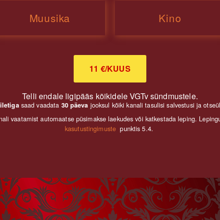
Muusika
Kino
11 €/KUUS
Telli endale ligipääs kõikidele VGTv sündmustele.
saad vaadata
jooksul kõiki kanali tasulisi salvestusi ja otse
iletiga
30 päeva
ali vaatamist automaatse püsimakse laekudes või katkestada leping. Lepingu
kasutustingimuste
punktis 5.4.