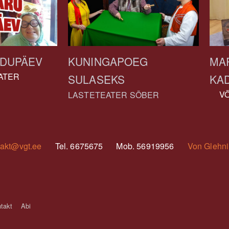
IDUPÄEV
MAR
KUNINGAPOEG
ATER
KAD
SULASEKS
VÕ
LASTETEATER SÕBER
takt@vgt.ee
Tel. 6675675
Mob. 56919956
Von Glehni
takt
Abi