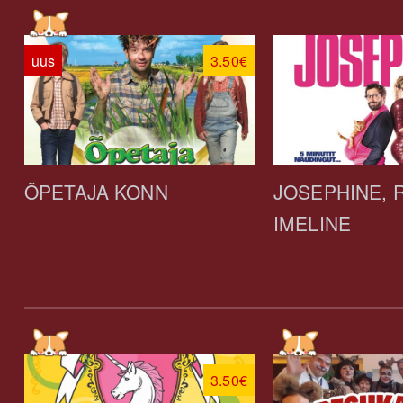
uus
3.50€
ÕPETAJA KONN
JOSEPHINE, 
IMELINE
3.50€