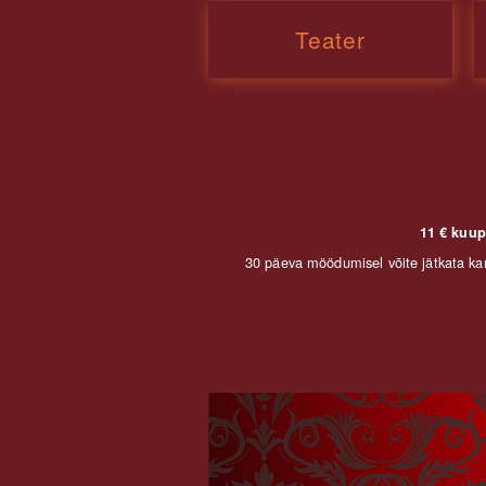
Teater
11 € kuup
30 päeva möödumisel võite jätkata kan