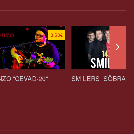
3.50€
ZO "CEVAD-20"
SMILERS "SÕBRAPÄ