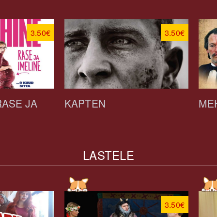
3.50€
3.50€
RASE JA
KAPTEN
ME
LASTELE
3.50€