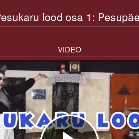
esukaru lood osa 1: Pesupä
VIDEO
Play