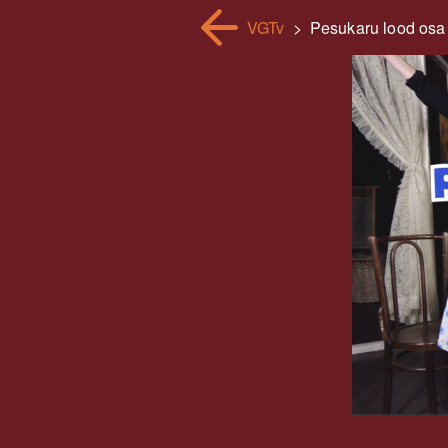
VGTv
>
Pesukaru lood osa