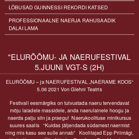
LÕBUSAD GUINNESSI REKORDI KATSED
PROFESSIONAALNE NAERJA RAHUSAADIK
DALAI LAMA
"ELURÕÕMU- JA NAERUFESTIVAL
5.JUUNI VGT-S (2H)
ELURÕÕMU – ja NAERUFESTIVAL „NAERAME KOOS“
5.06 2021 Von Glehni Teatris
Festivali eesmärgiks on tutvustada naeru tervendavat
mõju laiadele massidele, anda naerulainele hoogu ja
naerda palju siin ja praegu! Naerukoolituse minikursus
suures saalis “Kuidas jäljendada südamest naermist
ning mis kasu see sulle annab” Koolitajad Epp Priimägi,