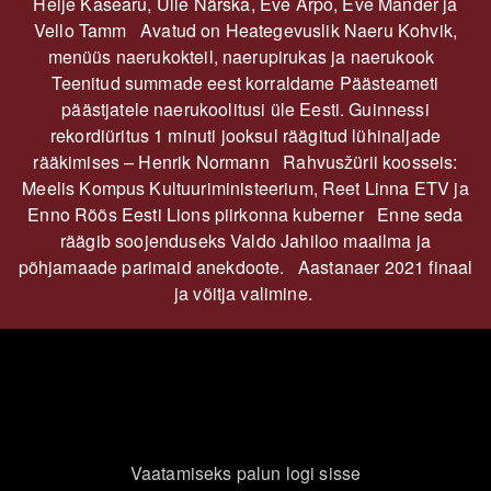
Helje Kasearu, Ülle Närska, Eve Arpo, Eve Mander ja
Vello Tamm Avatud on Heategevuslik Naeru Kohvik,
menüüs naerukokteil, naerupirukas ja naerukook
Teenitud summade eest korraldame Päästeameti
päästjatele naerukoolitusi üle Eesti. Guinnessi
rekordiüritus 1 minuti jooksul räägitud lühinaljade
rääkimises – Henrik Normann Rahvusžürii koosseis:
Meelis Kompus Kultuuriministeerium, Reet Linna ETV ja
Enno Rõõs Eesti Lions piirkonna kuberner Enne seda
räägib soojenduseks Valdo Jahiloo maailma ja
põhjamaade parimaid anekdoote. Aastanaer 2021 finaal
ja võitja valimine.
Vaatamiseks palun logi sisse