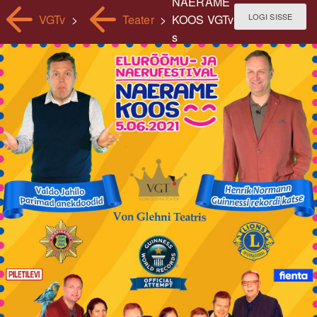
NAERAME
LOGI SISSE
VGTv
>
Teater
>
KOOS VGTv-
s
(TOIMUNUD)
(2h)