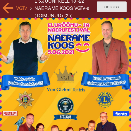
L 5.JUUNI KELL 18 -22
LOGI SISSE
VGTv
>
NAERAME KOOS VGTv-s
(TOIMUNUD) (2h)