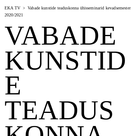
EKA TV
>
Vabade kunstide teaduskonna ühisseminarid kevadsemester
2020/2021
VABADE
KUNSTID
E
TEADUS
KONNA