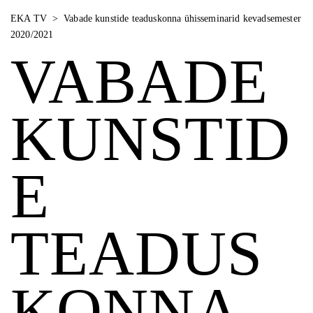
EKA TV
>
Vabade kunstide teaduskonna ühisseminarid kevadsemester
2020/2021
VABADE
KUNSTID
E
TEADUS
KONNA