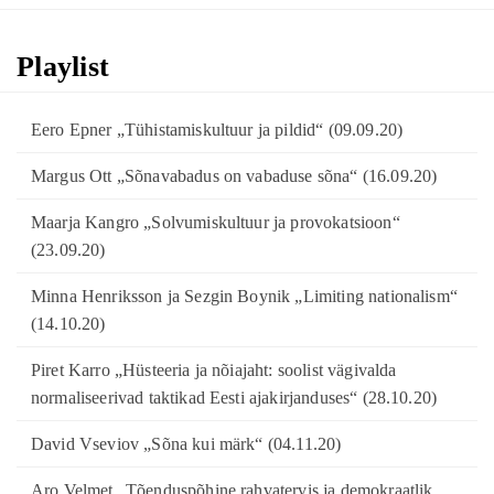
Playlist
Eero Epner „Tühistamiskultuur ja pildid“ (09.09.20)
Margus Ott „Sõnavabadus on vabaduse sõna“ (16.09.20)
Maarja Kangro „Solvumiskultuur ja provokatsioon“
(23.09.20)
Minna Henriksson ja Sezgin Boynik „Limiting nationalism“
(14.10.20)
Piret Karro „Hüsteeria ja nõiajaht: soolist vägivalda
normaliseerivad taktikad Eesti ajakirjanduses“ (28.10.20)
David Vseviov „Sõna kui märk“ (04.11.20)
Aro Velmet „Tõenduspõhine rahvatervis ja demokraatlik