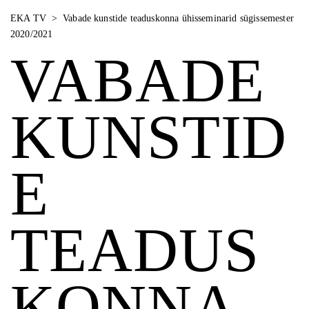
EKA TV
>
Vabade kunstide teaduskonna ühisseminarid sügissemester
2020/2021
VABADE
KUNSTID
E
TEADUS
KONNA