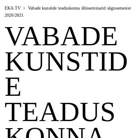
EKA TV
>
Vabade kunstide teaduskonna ühisseminarid sügissemester
2020/2021
VABADE
KUNSTID
E
TEADUS
KONNA