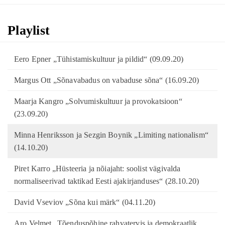
Playlist
Eero Epner „Tühistamiskultuur ja pildid“ (09.09.20)
Margus Ott „Sõnavabadus on vabaduse sõna“ (16.09.20)
Maarja Kangro „Solvumiskultuur ja provokatsioon“
(23.09.20)
Minna Henriksson ja Sezgin Boynik „Limiting nationalism“
(14.10.20)
Piret Karro „Hüsteeria ja nõiajaht: soolist vägivalda
normaliseerivad taktikad Eesti ajakirjanduses“ (28.10.20)
David Vseviov „Sõna kui märk“ (04.11.20)
Aro Velmet „Tõenduspõhine rahvatervis ja demokraatlik