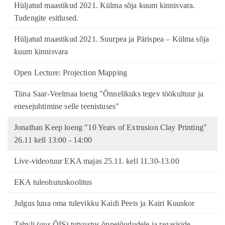
Hüljatud maastikud 2021. Külma sõja kuum kinnisvara.
Tudengite esitlused.
Hüljatud maastikud 2021. Suurpea ja Pärispea – Külma sõja
kuum kinnisvara
Open Lecture: Projection Mapping
Tiina Saar-Veelmaa loeng "Õnnelikuks tegev töökultuur ja
enesejuhtimine selle teenistuses"
Jonathan Keep loeng "10 Years of Extrusion Clay Printing"
26.11 kell 13:00 - 14:00
Live-videotuur EKA majas 25.11. kell 11.30-13.00
EKA tuleohutuskoolitus
Julgus luua oma tulevikku Kaidi Peets ja Kairi Kuuskor
Tahvli (uus ÕIS) tutvustus õppejõududele ja tagasiside