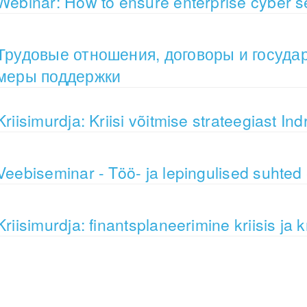
Webinar: How to ensure enterprise cyber s
Трудовые отношения, договоры и госуда
меры поддержки
Kriisimurdja: Kriisi võitmise strateegiast In
Veebiseminar - Töö- ja lepingulised suhted 
Kriisimurdja: finantsplaneerimine kriisis ja kr