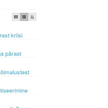
ast kriisi
ja pärast
võimalustest
atiseerimine