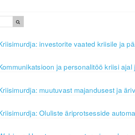
Kriisimurdja: investorite vaated kriisile ja pär
Kommunikatsioon ja personalitöö kriisi ajal 
Kriisimurdja: muutuvast majandusest ja äri
Kriisimurdja: Oluliste äriprotsesside autom