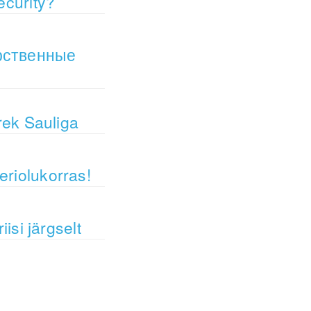
ecurity?
рственные
drek Sauliga
eriolukorras!
iisi järgselt