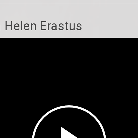
a Helen Erastus
Play
Video