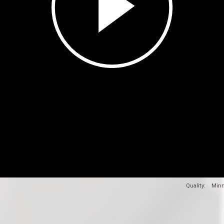
Quality:
Minn