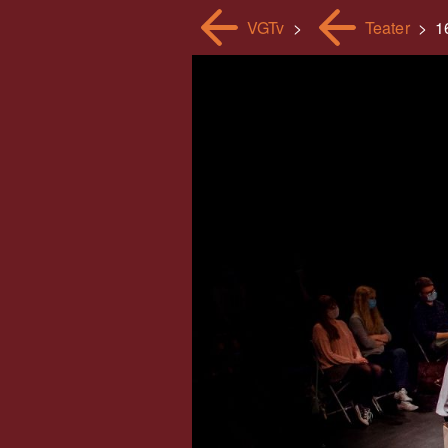
VGTv
>
Teater
>
1