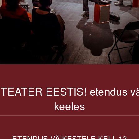
TEATER EESTIS! etendus väi
keeles
ETENDUS VÄIKESTELE KELL 12