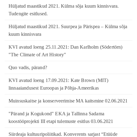
Hüljatud maastikud 2021. Külma sõja kuum kinnisvara.
Tudengite esitlused.
Hüljatud maastikud 2021. Suurpea ja Pärispea – Külma sõja
kuum kinnisvara
KVI avatud loeng 25.11.2021: Dan Karlholm (Södertörn)
"The Climate of Art History"
Quo vadis, pärand?
KVI avatud loeng 17.09.2021: Kate Brown (MIT)
linnaaiandusest Euroopas ja Põhja-Ameerikas
Muinsuskaitse ja konserveerimise MA kaitsmine 02.06.2021
"Pärand ja Kogukond" EKA ja Tallinna Sadama
koostööprojekti III etapi tulemuste esitlus 03.06.2021
Siirdeaja kultuuripoliitikad. Konverents sarjast “Etüüde